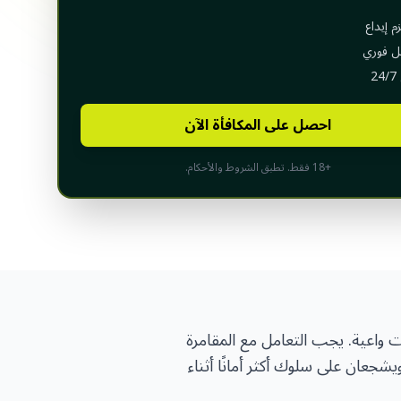
Portugal
(Português)
زم إيداع
ل فوري
Spain
(Español)
2
UZBEKISTAN
Русский
احصل على المكافأة الآن
Oʻzbek
+18 فقط. تطبق الشروط والأحكام.
ات واعية. يجب التعامل مع المقامرة
جعان على سلوك أكثر أمانًا أثناء