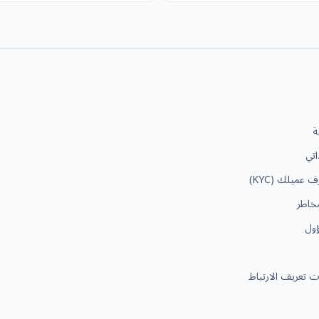
ة
اتي
عميلك (KYC)
مخاطر
ول
 تعريف الارتباط