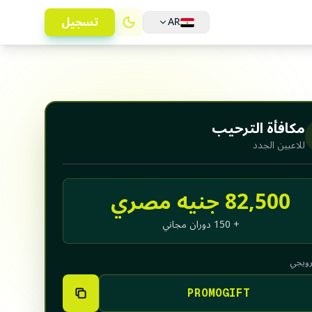
تسجيل
AR
Tanzania
(English)
Argentina
(Español)
Canada
(English)
مكافأة الترحيب
EGYPT
للاعبين الجدد
العربية
English
82,500 جنيه مصري
Hungary
(Magyar)
+ 150 دوران مجاني
Kazakhstan
(Русский)
ترويجي
Mexico
(Español)
PROMOGIFT
Poland
(Polski)