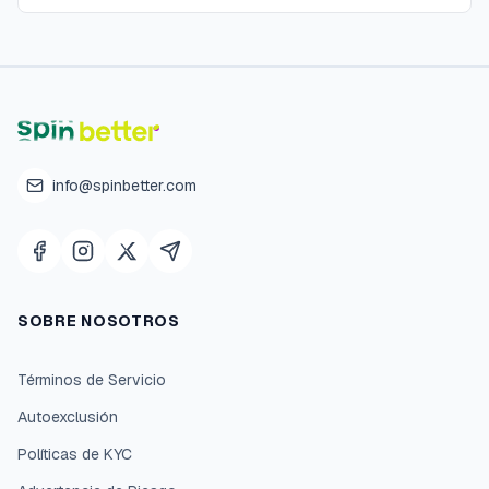
info@spinbetter.com
SOBRE NOSOTROS
Términos de Servicio
Autoexclusión
Políticas de KYC