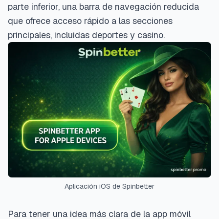
parte inferior, una barra de navegación reducida
que ofrece acceso rápido a las secciones
principales, incluidas deportes y casino.
Aplicación iOS de Spinbetter
Para tener una idea más clara de la app móvil