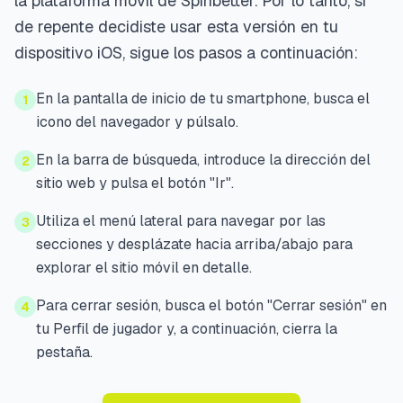
la plataforma móvil de Spinbetter. Por lo tanto, si
de repente decidiste usar esta versión en tu
dispositivo iOS, sigue los pasos a continuación:
En la pantalla de inicio de tu smartphone, busca el
1
icono del navegador y púlsalo.
En la barra de búsqueda, introduce la dirección del
2
sitio web y pulsa el botón
"Ir"
.
Utiliza el menú lateral para navegar por las
3
secciones y desplázate hacia arriba/abajo para
explorar el sitio móvil en detalle.
Para cerrar sesión, busca el botón
"Cerrar sesión"
en
4
tu Perfil de jugador y, a continuación, cierra la
pestaña.