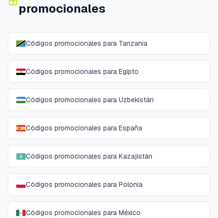
promocionales
dispositivo móvil.
Códigos promocionales para Tanzania
Códigos promocionales para Egipto
Códigos promocionales para Uzbekistán
Códigos promocionales para España
Códigos promocionales para Kazajistán
Códigos promocionales para Polonia
Códigos promocionales para México