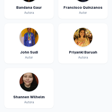
Uzbekistan
(Русский)
Bandana Gaur
Francisco Quinzanos
Venezuela
(Español)
Autora
Autor
John Sudi
Priyanki Baruah
Autor
Autora
Shannen Wilhelm
Autora