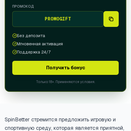
Portugal
ПРОМОКОД
(Português)
PROMOGIFT
Spain
(Español)
UZBEKISTAN
Без депозита
Русский
Мгновенная активация
Oʻzbek
Поддержка 24/7
Получить бонус
Только 18+. Применяются условия.
SpinBetter стремится предложить игровую и
спортивную среду, которая является приятной,