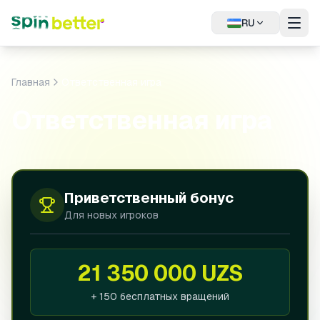
RU
Tanzania
(English)
Главная
Ответственная игра
Argentina
(Español)
Ответственная игра
Canada
(English)
EGYPT
العربية
English
Приветственный бонус
Для новых игроков
Hungary
(Magyar)
Kazakhstan
(Русский)
21 350 000 UZS
Mexico
(Español)
+ 150 бесплатных вращений
Poland
(Polski)