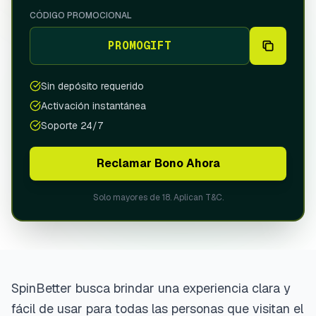
Portugal
CÓDIGO PROMOCIONAL
(Português)
PROMOGIFT
Spain
(Español)
UZBEKISTAN
Sin depósito requerido
Русский
Activación instantánea
Oʻzbek
Soporte 24/7
Reclamar Bono Ahora
Solo mayores de 18. Aplican T&C.
SpinBetter busca brindar una experiencia clara y
fácil de usar para todas las personas que visitan el