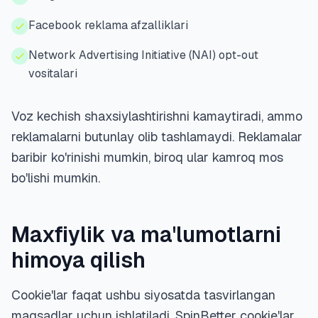
Facebook reklama afzalliklari
Network Advertising Initiative (NAI) opt-out
vositalari
Voz kechish shaxsiylashtirishni kamaytiradi, ammo
reklamalarni butunlay olib tashlamaydi. Reklamalar
baribir ko'rinishi mumkin, biroq ular kamroq mos
bo'lishi mumkin.
Maxfiylik va ma'lumotlarni
himoya qilish
Cookie'lar faqat ushbu siyosatda tasvirlangan
maqsadlar uchun ishlatiladi. SpinBetter cookie'lar