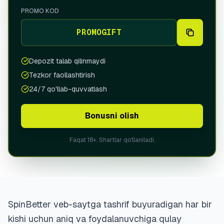
Portugal
PROMO KOD
(Português)
PROMOGIFT
Spain
(Español)
UZBEKISTAN
Depozit talab qilinmaydi
Oʻzbek
Tezkor faollashtirish
Русский
24/7 qo'llab-quvvatlash
Bonusni olish
Faqat 18+. Shartlar qo'llaniladi.
SpinBetter veb-saytga tashrif buyuradigan har bir
kishi uchun aniq va foydalanuvchiga qulay