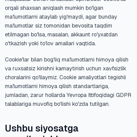
orqali shaxsan aniqlash mumkin bo'lgan
ma'lumotlarni ataylab yig'maydi, agar bunday
ma'lumotlar siz tomonidan bevosita taqdim
etilmagan bo'lsa, masalan, akkaunt ro'yxatdan
o'tkazish yoki to'lov amallari vaqtida.
Cookie'lar bilan bog'liq ma'lumotlarni himoya qilish
va ruxsatsiz kirishni kamaytirish uchun xavfsizlik
choralarini qo'llaymiz. Cookie amaliyotlari tegishli
ma'lumotlarni himoya qilish standartlariga,
jumladan, zarur hollarda Yevropa Ittifoqidagi GDPR
talablariga muvofiq bo'lishi ko'zda tutilgan.
Ushbu siyosatga