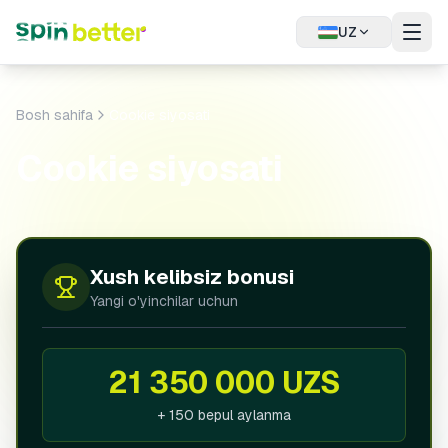
UZ
Tanzania
(English)
Bosh sahifa
Cookie siyosati
Argentina
(Español)
Cookie siyosati
Canada
(English)
EGYPT
العربية
English
Xush kelibsiz bonusi
Yangi o'yinchilar uchun
Hungary
(Magyar)
Kazakhstan
(Русский)
21 350 000 UZS
Mexico
(Español)
+ 150 bepul aylanma
Poland
(Polski)