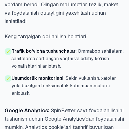
yordam beradi. Olingan ma'lumotlar tezlik, maket
va foydalanish qulayligini yaxshilash uchun
ishlatiladi.
Keng tarqalgan qo'llanilish holatlari:
Trafik bo'yicha tushunchalar:
Ommabop sahifalarni,
sahifalarda sarflangan vaqtni va odatiy ko'rish
yo'nalishlarini aniqlash.
Unumdorlik monitoringi:
Sekin yuklanish, xatolar
yoki buzilgan funksionallik kabi muammolarni
aniqlash.
Google Analytics:
SpinBetter sayt foydalanilishini
tushunish uchun Google Analytics'dan foydalanishi
mumkin. Analytics cookie'lari tashrif buyurilgan