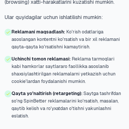
(browsing) xatti-harakatlarini kuzatishi mumkin.
Ular quyidagilar uchun ishlatilishi mumkin:
Reklamani maqsadlash:
Ko'rish odatlariga
asoslangan kontentni ko'rsatish va bir xil reklamani
qayta-qayta ko'rsatishni kamaytirish.
Uchinchi tomon reklamasi:
Reklama tarmoqlari
kabi hamkorlar saytlararo faollikka asoslanib
shaxsiylashtirilgan reklamalarni yetkazish uchun
cookie'lardan foydalanishi mumkin.
Qayta yo'naltirish (retargeting):
Saytga tashrifdan
so'ng SpinBetter reklamalarini ko'rsatish, masalan,
qaytib kelish va ro'yxatdan o'tishni yakunlashni
eslatish.