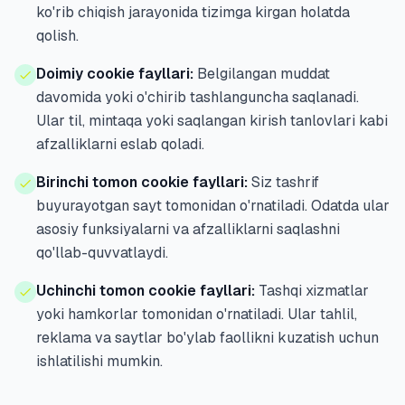
ko'rib chiqish jarayonida tizimga kirgan holatda
qolish.
Doimiy cookie fayllari:
Belgilangan muddat
davomida yoki o'chirib tashlanguncha saqlanadi.
Ular til, mintaqa yoki saqlangan kirish tanlovlari kabi
afzalliklarni eslab qoladi.
Birinchi tomon cookie fayllari:
Siz tashrif
buyurayotgan sayt tomonidan o'rnatiladi. Odatda ular
asosiy funksiyalarni va afzalliklarni saqlashni
qo'llab-quvvatlaydi.
Uchinchi tomon cookie fayllari:
Tashqi xizmatlar
yoki hamkorlar tomonidan o'rnatiladi. Ular tahlil,
reklama va saytlar bo'ylab faollikni kuzatish uchun
ishlatilishi mumkin.