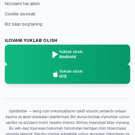
Nizolarni hal qilish
Cookie siyosati
Biz bilan bog'laning
ILOVANI YUKLAB OLISH
Yuklab olish:
Android
Yuklab olish:
iOS
SpinBetter — keng o'yin imkoniyatlarini taklif etuvchi yetakchi onlayn
kazino va sport stavkalari platformasi. Biz dunyo bo'ylab o'yinchilar uchun
xavfsiz va qiziqarli muhit taqdim etamiz. Iltimos, mas'uliyat bilan o'ynang.
Bu veb-sayt Kyurasao hukumati tomonidan berilgan o'yin litsenziyasi
asosida ishlaydi. Barcha o'yinlar adolatlilik uchun sinovdan o'tkazilgan va