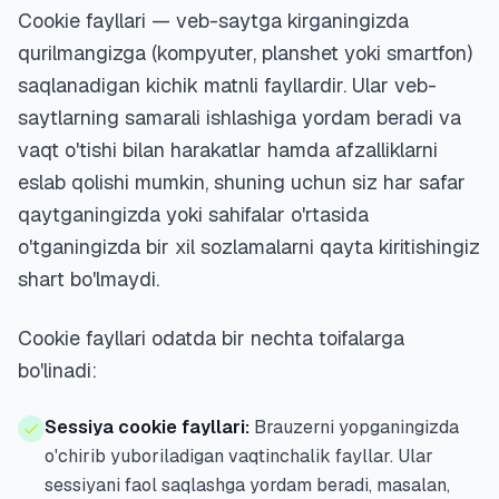
Cookie fayllari — veb-saytga kirganingizda
qurilmangizga (kompyuter, planshet yoki smartfon)
saqlanadigan kichik matnli fayllardir. Ular veb-
saytlarning samarali ishlashiga yordam beradi va
vaqt o'tishi bilan harakatlar hamda afzalliklarni
eslab qolishi mumkin, shuning uchun siz har safar
qaytganingizda yoki sahifalar o'rtasida
o'tganingizda bir xil sozlamalarni qayta kiritishingiz
shart bo'lmaydi.
Cookie fayllari odatda bir nechta toifalarga
bo'linadi:
Sessiya cookie fayllari:
Brauzerni yopganingizda
o'chirib yuboriladigan vaqtinchalik fayllar. Ular
sessiyani faol saqlashga yordam beradi, masalan,