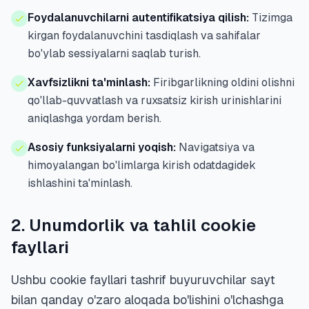
Foydalanuvchilarni autentifikatsiya qilish:
Tizimga
kirgan foydalanuvchini tasdiqlash va sahifalar
bo'ylab sessiyalarni saqlab turish.
Xavfsizlikni ta'minlash:
Firibgarlikning oldini olishni
qo'llab-quvvatlash va ruxsatsiz kirish urinishlarini
aniqlashga yordam berish.
Asosiy funksiyalarni yoqish:
Navigatsiya va
himoyalangan bo'limlarga kirish odatdagidek
ishlashini ta'minlash.
2. Unumdorlik va tahlil cookie
fayllari
Ushbu cookie fayllari tashrif buyuruvchilar sayt
bilan qanday o'zaro aloqada bo'lishini o'lchashga