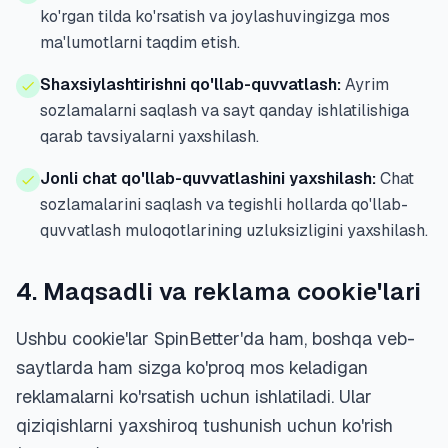
ko'rgan tilda ko'rsatish va joylashuvingizga mos
ma'lumotlarni taqdim etish.
Shaxsiylashtirishni qo'llab-quvvatlash:
Ayrim
sozlamalarni saqlash va sayt qanday ishlatilishiga
qarab tavsiyalarni yaxshilash.
Jonli chat qo'llab-quvvatlashini yaxshilash:
Chat
sozlamalarini saqlash va tegishli hollarda qo'llab-
quvvatlash muloqotlarining uzluksizligini yaxshilash.
4. Maqsadli va reklama cookie'lari
Ushbu cookie'lar SpinBetter'da ham, boshqa veb-
saytlarda ham sizga ko'proq mos keladigan
reklamalarni ko'rsatish uchun ishlatiladi. Ular
qiziqishlarni yaxshiroq tushunish uchun ko'rish