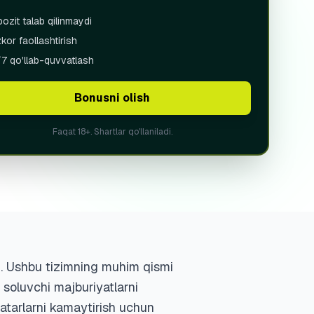
gal
(Português)
ozit talab qilinmaydi
kor faollashtirish
n
(Español)
7 qo'llab-quvvatlash
KISTAN
bek
Bonusni olish
ский
Faqat 18+. Shartlar qo'llaniladi.
an. Ushbu tizimning muhim qismi
 soluvchi majburiyatlarni
atarlarni kamaytirish uchun