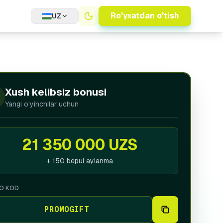
Ro'yxatdan o'tish
UZ
ania
(English)
tina
(Español)
da
(English)
Xush kelibsiz bonusi
T
Yangi o'yinchilar uchun
الع
lish
21 350 000 UZS
ary
(Magyar)
+ 150 bepul aylanma
khstan
(Русский)
O KOD
co
(Español)
PROMOGIFT
nd
(Polski)