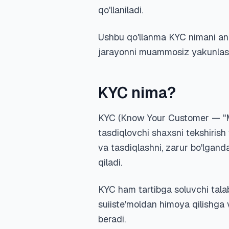
qo'llaniladi.
Ushbu qo'llanma KYC nimani angl
jarayonni muammosiz yakunlash u
KYC nima?
KYC (Know Your Customer — "Mijo
tasdiqlovchi shaxsni tekshirish 
va tasdiqlashni, zarur bo'lgand
qiladi.
KYC ham tartibga soluvchi talab
suiiste'moldan himoya qilishga
beradi.