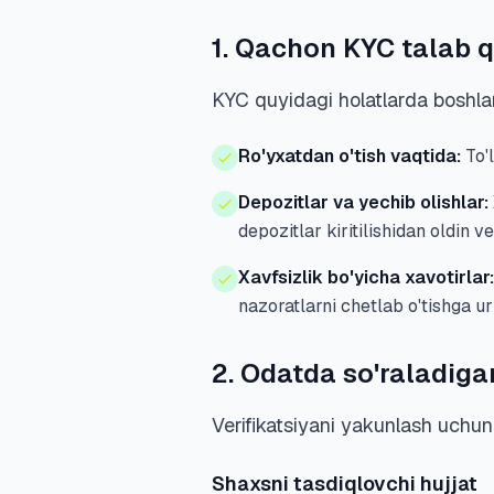
1. Qachon KYC talab q
KYC quyidagi holatlarda boshla
Ro'yxatdan o'tish vaqtida:
To'l
Depozitlar va yechib olishlar:
depozitlar kiritilishidan oldin v
Xavfsizlik bo'yicha xavotirlar:
nazoratlarni chetlab o'tishga ur
2. Odatda so'raladiga
Verifikatsiyani yakunlash uchun 
Shaxsni tasdiqlovchi hujjat