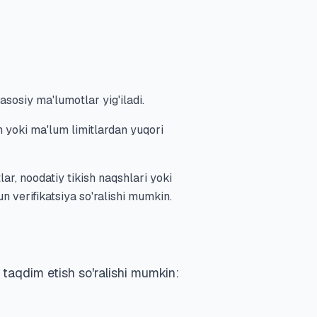
asosiy ma'lumotlar yig'iladi.
n yoki ma'lum limitlardan yuqori
ar, noodatiy tikish naqshlari yoki
n verifikatsiya so'ralishi mumkin.
 taqdim etish so'ralishi mumkin: