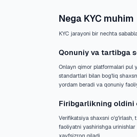
Nega KYC muhim
KYC jarayoni bir nechta sababl
Qonuniy va tartibga s
Onlayn qimor platformalari pul y
standartlari bilan bog'liq shaxsn
yordam beradi va qonuniy faoliy
Firibgarlikning oldini 
Verifikatsiya shaxsni o'g'irlash
faoliyatni yashirishga urinishl
xavfsizroq qiladi.