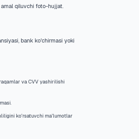
amal qiluvchi foto-hujjat.
nsiyasi, bank ko'chirmasi yoki
raqamlar va CVV yashirilishi
masi.
hliligini ko'rsatuvchi ma'lumotlar