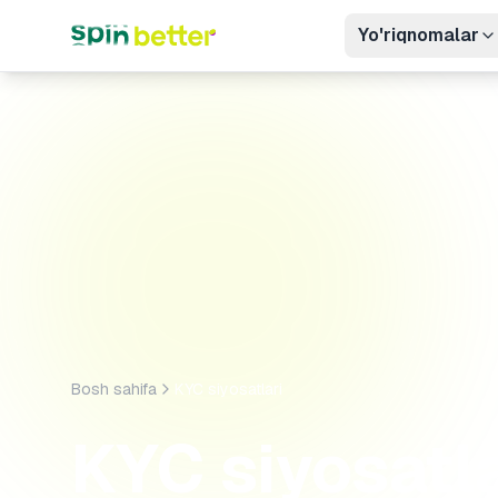
Yo'riqnomalar
Bosh sahifa
KYC siyosatlari
KYC siyosatla