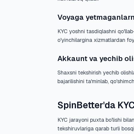
Voyaga yetmaganlarni
KYC yoshni tasdiqlashni qo'lla
o'yinchilargina xizmatlardan fo
Akkaunt va yechib oli
Shaxsni tekshirish yechib olis
bajarilishini ta'minlab, qo'shim
SpinBetter'da KYC
KYC jarayoni puxta bo'lishi bilan
tekshiruvlariga qarab turli bosq