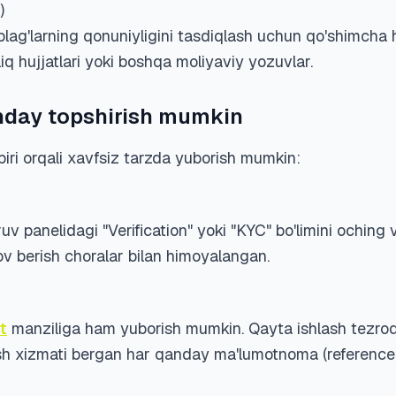
)
lag'larning qonuniyligini tasdiqlash uchun qo'shimcha hu
liq hujjatlari yoki boshqa moliyaviy yozuvlar.
anday topshirish mumkin
biri orqali xavfsiz tarzda yuborish mumkin:
v panelidagi "Verification" yoki "KYC" bo'limini oching v
lov berish choralar bilan himoyalangan.
t
manziliga ham yuborish mumkin. Qayta ishlash tezroq
h xizmati bergan har qanday ma'lumotnoma (reference) taf