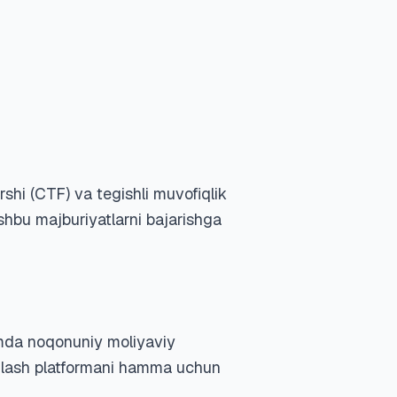
shi (CTF) va tegishli muvofiqlik
 ushbu majburiyatlarni bajarishga
 hamda noqonuniy moliyaviy
diqlash platformani hamma uchun