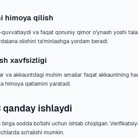
 himoya qilish
b-quvvatlaydi va faqat qonuniy qimor o'ynash yoshi tal
ydalana olishini ta'minlashga yordam beradi.
sh xavfsizligi
hlar va akkauntdagi muhim amallar faqat akkauntning h
cha himoya qatlamini yaratadi.
 qanday ishlaydi
 birga sodda bo'lishi uchun ishlab chiqilgan. Verifikatsiy
ichlarda so'ralishi mumkin.