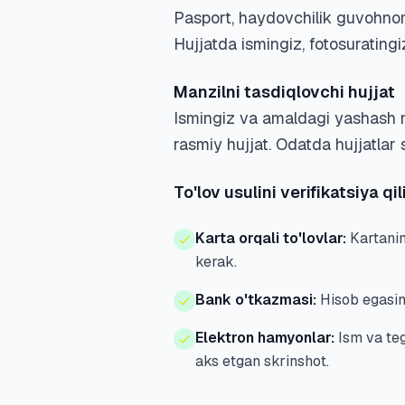
Pasport, haydovchilik guvohnoma
Hujjatda ismingiz, fotosuratingi
Manzilni tasdiqlovchi hujjat
Ismingiz va amaldagi yashash ma
rasmiy hujjat. Odatda hujjatlar 
To'lov usulini verifikatsiya qil
Karta orqali to'lovlar:
Kartanin
kerak.
Bank o'tkazmasi:
Hisob egasini
Elektron hamyonlar:
Ism va tegi
aks etgan skrinshot.