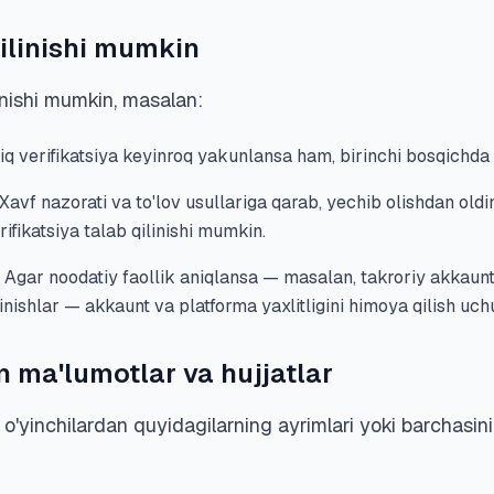
ilinishi mumkin
nishi mumkin, masalan:
iq verifikatsiya keyinroq yakunlansa ham, birinchi bosqichda 
Xavf nazorati va to'lov usullariga qarab, yechib olishdan oldi
erifikatsiya talab qilinishi mumkin.
Agar noodatiy faollik aniqlansa — masalan, takroriy akkauntl
inishlar — akkaunt va platforma yaxlitligini himoya qilish uchu
n ma'lumotlar va hujjatlar
o'yinchilardan quyidagilarning ayrimlari yoki barchasini