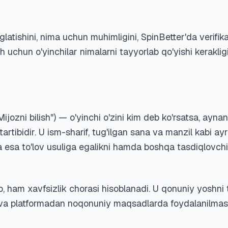
atishini, nima uchun muhimligini, SpinBetter'da verifik
chun o'yinchilar nimalarni tayyorlab qo'yishi kerakligin
zni bilish") — o'yinchi o'zini kim deb ko'rsatsa, aynan
tartibidir. U ism-sharif, tug'ilgan sana va manzil kabi ay
a esa to'lov usuliga egalikni hamda boshqa tasdiqlovchi 
, ham xavfsizlik chorasi hisoblanadi. U qonuniy yoshni 
 va platformadan noqonuniy maqsadlarda foydalanilmasl