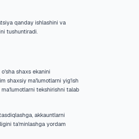
atsiya qanday ishlashini va
i tushuntiradi.
 o'sha shaxs ekanini
rim shaxsiy ma'lumotlarni yig'ish
ma'lumotlarni tekshirishni talab
tasdiqlashga, akkauntlarni
igini ta'minlashga yordam