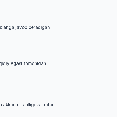
ablariga javob beradigan
aqiqiy egasi tomonidan
a akkaunt faolligi va xatar