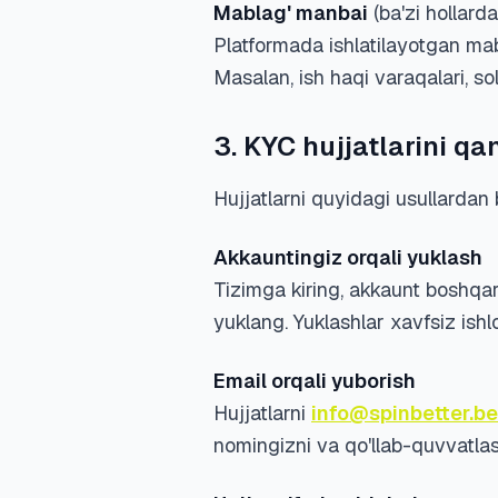
Mablag' manbai
(ba'zi hollarda
Platformada ishlatilayotgan mab
Masalan, ish haqi varaqalari, so
3. KYC hujjatlarini q
Hujjatlarni quyidagi usullardan 
Akkauntingiz orqali yuklash
Tizimga kiring, akkaunt boshqaru
yuklang. Yuklashlar xavfsiz ish
Email orqali yuborish
Hujjatlarni
info@spinbetter.be
nomingizni va qo'llab-quvvatlas