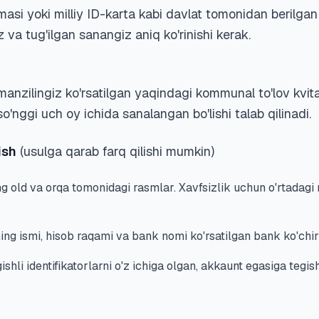
si yoki milliy ID-karta kabi davlat tomonidan berilgan 
z va tug'ilgan sanangiz aniq ko'rinishi kerak.
nzilingiz ko'rsatilgan yaqindagi kommunal to'lov kvita
so'nggi uch oy ichida sanalangan bo'lishi talab qilinadi.
ish
(usulga qarab farq qilishi mumkin)
g old va orqa tomonidagi rasmlar. Xavfsizlik uchun o'rtadagi 
ng ismi, hisob raqami va bank nomi ko'rsatilgan bank ko'chir
shli identifikatorlarni o'z ichiga olgan, akkaunt egasiga tegis