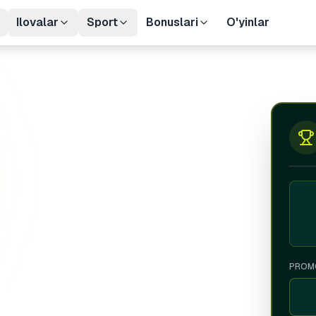
Ilovalar
Sport
Bonuslari
O'yinlar
Tanz
Argen
Cana
EGYP
ربية
Eng
Hung
Kaza
PROM
Mexi
ri
Pola