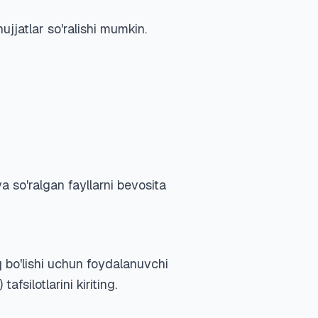
jjatlar so'ralishi mumkin.
a so'ralgan fayllarni bevosita
 bo'lishi uchun foydalanuvchi
silotlarini kiriting.