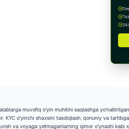
Portu
Dep
Tez
Spai
24/
UZBE
Oʻz
Рус
talablarga muvofiq o'yin muhitini saqlashga yo'naltirilg
ir. KYC o'yinchi shaxsini tasdiqlash, qonuniy va tartibga
 yuvish va voyaga yetmaganlarning qimor o'ynashi kabi x